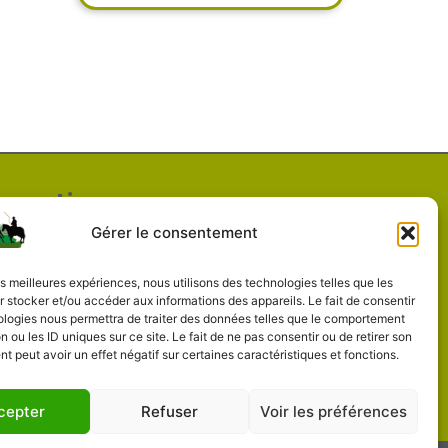
 pratiques
Gérer le consentement
professionels de soin équin
randonnées
les meilleures expériences, nous utilisons des technologies telles que les
 stocker et/ou accéder aux informations des appareils. Le fait de consentir
hébergements
ologies nous permettra de traiter des données telles que le comportement
n ou les ID uniques sur ce site. Le fait de ne pas consentir ou de retirer son
 peut avoir un effet négatif sur certaines caractéristiques et fonctions.
cepter
Refuser
Voir les préférences