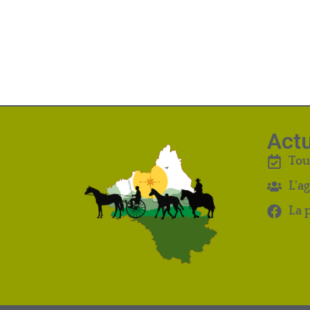
Actu
Tou
L'a
La 